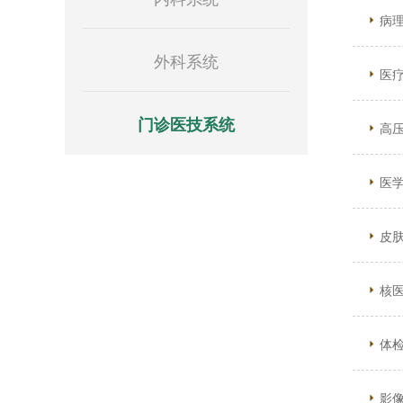
病
外科系统
医
门诊医技系统
高
医
皮
核
体
影