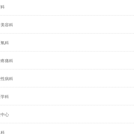
理科
疗美容科
压氧科
学疼痛科
肤性病科
医学科
检中心
像科