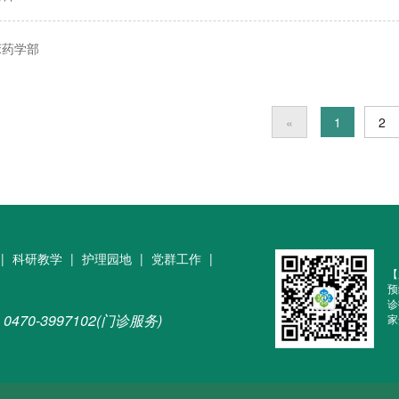
床药学部
«
1
2
|
科研教学
|
护理园地
|
党群工作
|
【
预
诊
0470-3997102(门诊服务)
家