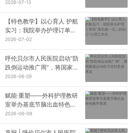
典礼在我院圆满举行
2026-07-13
【特色教学】以心育人 护航
实习：我院举办护理订单
班“遇见独一无二的自己”心
2026-07-02
理工作坊
呼伦贝尔市人民医院启动“防
跌倒运动推广周”，将国家级
运动处方送到患者床边
2026-06-29
赋能·重塑——外科护理教研
室举办基底节脑出血特色教
学查房
2026-06-08
喜报 | 呼伦贝尔市人民医院