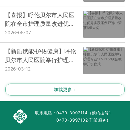
【喜报】呼伦贝尔市人民医
院在全市护理质量改进优秀
实践案例评选中荣获6项大奖
2026-05-07
【新质赋能·护佑健康】呼伦
贝尔市人民医院举行护理专
业“1.5+1.5”联合教学开班仪
2026-03-12
式
加载更多 +
联系电话：
0470-3997114（预约挂号）
0470-3997102(门诊服务)