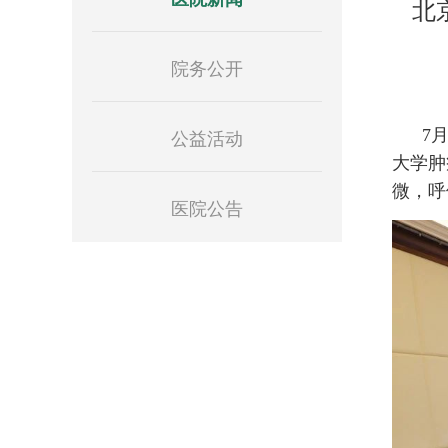
北
院务公开
公益活动
7
大学肿
微，呼
医院公告