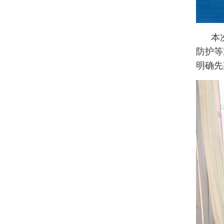
本
防护等
明确先