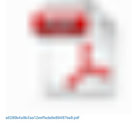
a6289b4a9b3aa12eeffada6e89487ba8.pdf