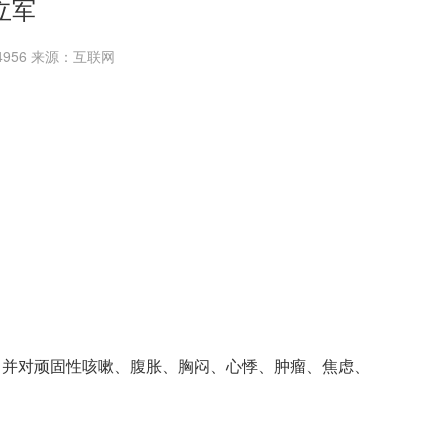
立军
14956 来源：互联网
，并对顽固性咳嗽、腹胀、胸闷、心悸、肿瘤、焦虑、