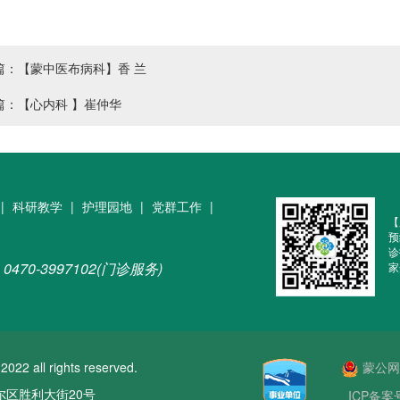
篇：【蒙中医布病科】香 兰
篇：【心内科 】崔仲华
|
科研教学
|
护理园地
|
党群工作
|
【
预
诊
0470-3997102(门诊服务)
家
ll rights reserved.
蒙公网安
区胜利大街20号
ICP备案