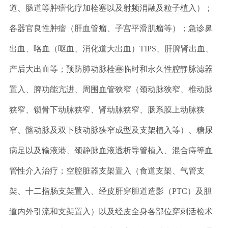
道、肠道等肿瘤化疗加栓塞以及射频消融及粒子植入）；
各器官良性肿瘤（肝血管瘤、子宫平滑肌瘤等）；急诊鼻
出血、咯血（呕血、消化道大出血）TIPS、肝脾肾出血、
产后大出血等；预防肺动脉栓塞临时和永久性腔静脉滤器
置入、脾功能亢进、周围血管狭窄（颈动脉狭窄、椎动脉
狭窄、锁骨下动脉狭窄、肾动脉狭窄、肠系膜上动脉狭
窄、髂动脉及双下肢动脉狭窄成型及支架植入等）、糖尿
病足以及输液港、颈静脉血液透析导管植入、混合痔等血
管性介入治疗；空腔脏器支架置入（食道支架、气管支
架、十二指肠支架置入、经皮肝穿胆道造影（PTC）及胆
道内外引流和支架置入）以及经皮全身各部位穿刺活检术