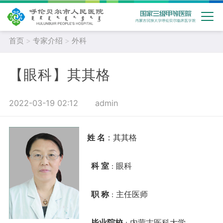
首页
>
专家介绍
>
外科
【眼科】其其格
2022-03-19 02:12
admin
姓 名
：其其格
科 室
眼科
：
职 称
主任医师
：
毕业院校
内蒙古医科大学