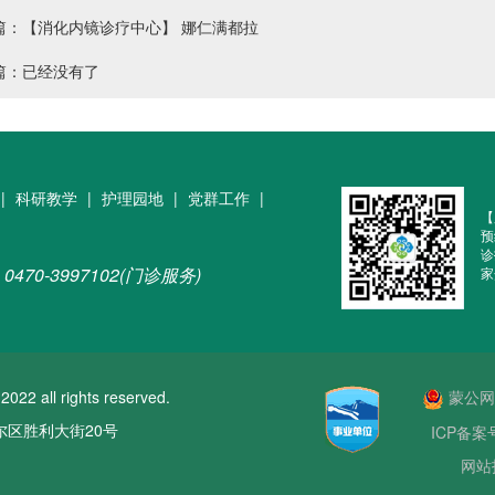
篇：【消化内镜诊疗中心】 娜仁满都拉
篇：已经没有了
|
科研教学
|
护理园地
|
党群工作
|
【
预
诊
0470-3997102(门诊服务)
家
ll rights reserved.
蒙公网安
区胜利大街20号
ICP备案
网站