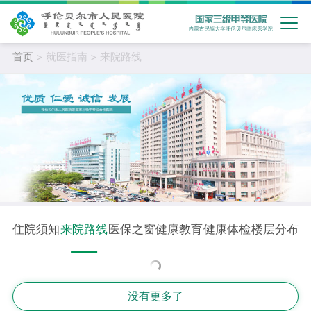
首页
> 就医指南 > 来院路线
住院须知
来院路线
医保之窗
健康教育
健康体检
楼层分布
没有更多了